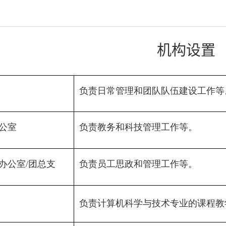
机构设置
负责日常管理和团队队伍建设工作等
公室
负责教务和科技管理工作等。
办公室
/
团总支
负责员工思政和管理工作等。
负责计算机科学与技术专业的课程教