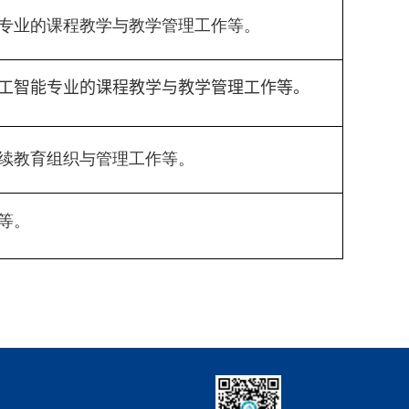
专业的
课程教学与教学管理工作等。
工智能专业
的课程教学与教学管理工作等。
续教育
组织与管理工作等。
等。