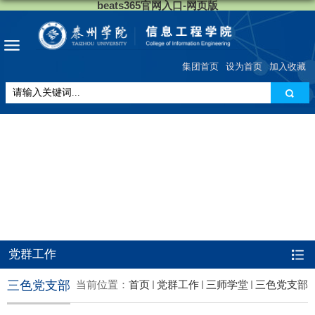
beats365官网入口-网页版
集团首页
设为首页
加入收藏
党群工作
三色党支部
当前位置：
首页
党群工作
三师学堂
三色党支部